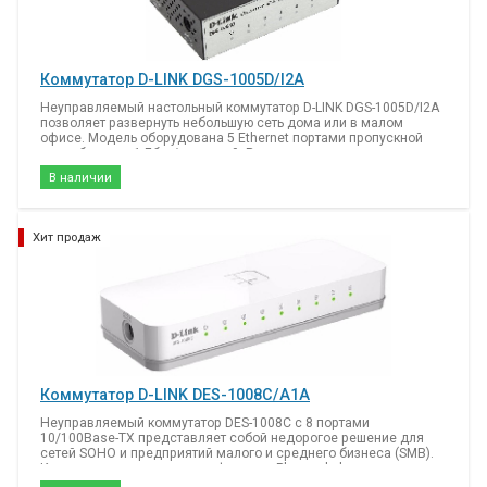
Коммутатор D-LINK DGS-1005D/I2A
Неуправляемый настольный коммутатор D-LINK DGS-1005D/I2A
позволяет развернуть небольшую сеть дома или в малом
офисе. Модель оборудована 5 Ethernet портами пропускной
способностью 1 Гбит/с каждый. В режиме полного дуплекса
скорость передачи данных может вырасти до 2 Гбит/с.
В наличии
Благодаря световым индикаторам на передней панели
пользователь всегда сможет найти точку отказа и устранить
неисправности сети. Коммутатор D-LINK DGS-1005D/I2A
поддерживает функционал QoS, обеспечивающий
Хит продаж
распределение трафика в зависимости от его ценности. Это
помогает сохранить работоспособность VoIP-сервисов и
видеопотоков даже при высокой нагрузке со стороны других
клиентов. Модель соответствует энергостандарту 802.3az EEE и
потребляет минимально необходимый объем электроэнергии
при работе.
Коммутатор D-LINK DES-1008C/A1A
Неуправляемый коммутатор DES-1008C с 8 портами
10/100Base-TX представляет собой недорогое решение для
сетей SOHO и предприятий малого и среднего бизнеса (SMB).
Коммутатор поддерживает функцию Plug-and-play, которая
обеспечивает простую установку, и предоставляет широкую