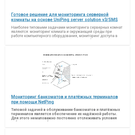
Готовое решение для мониторинга серверной
комнаты на основе UniPing server solution v3/SMS
Наиболее типовыми задачами мониторинга серверных комнат
являются: мониторинг климата и окружающей среды при
работе компьютерного оборудования, мониторинг доступа в
помещение и наличия движения в серверной комнате,
мониторинг наличия электропитания. Система мониторинга
должна постоянно отслеживать эти параметры и уведомлять
дежурный персонал в случае необходимости.
Данное решение для мониторинга серверных комнат на основе
устройства UniPing server solution v3/SMS позволяет собирать
информацию с внешних датчиков и отправлять E-mail или SMS-
уведомления дежурному персоналу в случае необходимости.
Для сбора и накопления статистики используется интеграция
устройства по протоколу SNMP с системами мониторинга
сети Zabbix или PRTG Network Monitor.
Подключение к сети Ethernet (статический IP адрес,
Мониторинг банкоматов и платёжных терминалов
встроенный web-сервер);
при помощи NetPing
Возможность подключения к сети Wi-Fi при помощи
адаптера VAP11N;
Типовой задачей в обслуживании банкоматов и платёжных
Интеграция с системами мониторинга сети по SNMP
терминалов является обеспечение их надёжной работы.
протоколу;
Для этого немаловажно постоянно отслеживать условия
Возможность отправки SMS-уведомлений и выполнения
работы критичных блоков, а также иметь возможность
SMS-команд (встроенный GSM модем);
удалённо перезагружать, включать или выключать
Возможность отправки e-mail, SNMP TRAP,
электропитание внутренних устройств. Важно поддерживать
Syslog уведомлений;