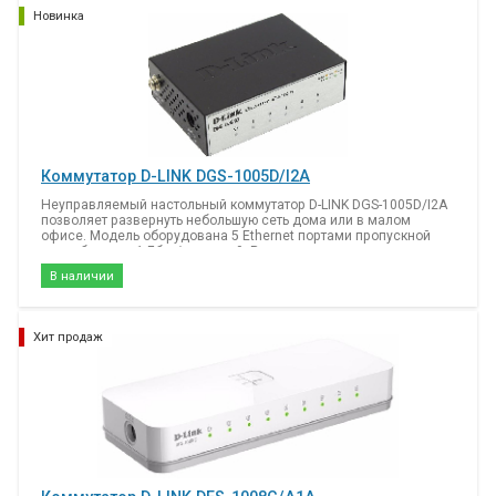
Новинка
Коммутатор D-LINK DGS-1005D/I2A
Неуправляемый настольный коммутатор D-LINK DGS-1005D/I2A
позволяет развернуть небольшую сеть дома или в малом
офисе. Модель оборудована 5 Ethernet портами пропускной
способностью 1 Гбит/с каждый. В режиме полного дуплекса
скорость передачи данных может вырасти до 2 Гбит/с.
В наличии
Благодаря световым индикаторам на передней панели
пользователь всегда сможет найти точку отказа и устранить
неисправности сети. Коммутатор D-LINK DGS-1005D/I2A
поддерживает функционал QoS, обеспечивающий
Хит продаж
распределение трафика в зависимости от его ценности. Это
помогает сохранить работоспособность VoIP-сервисов и
видеопотоков даже при высокой нагрузке со стороны других
клиентов. Модель соответствует энергостандарту 802.3az EEE и
потребляет минимально необходимый объем электроэнергии
при работе.