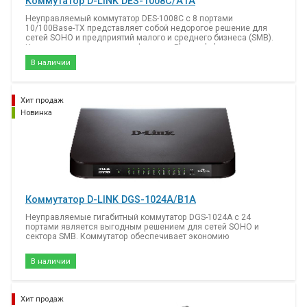
Коммутатор D-LINK DES-1008C/A1A
Неуправляемый коммутатор DES-1008C с 8 портами
10/100Base-TX представляет собой недорогое решение для
сетей SOHO и предприятий малого и среднего бизнеса (SMB).
Коммутатор поддерживает функцию Plug-and-play, которая
обеспечивает простую установку, и предоставляет широкую
В наличии
полосу пропускания.
Хит продаж
Новинка
Коммутатор D-LINK DGS-1024A/B1A
Неуправляемые гигабитный коммутатор DGS-1024A с 24
портами является выгодным решением для сетей SOHO и
сектора SMB. Коммутатор обеспечивает экономию
электроэнергии и предоставляют широкую полосу пропускания
за счет высокой плотности гигабитных портов.
В наличии
Хит продаж